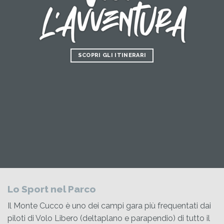
SCOPRI GLI ITINERARI
Lo Sport nel Parco
Il Monte Cucco è uno dei campi gara più frequentati dai
piloti di Volo Libero (deltaplano e parapendio) di tutto il