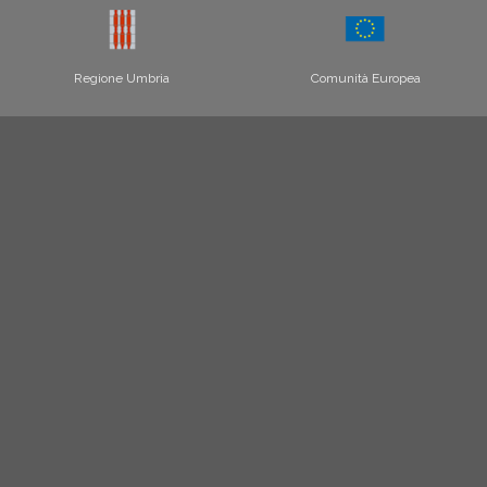
Regione Umbria
Comunità Europea
Leader
Programma Sviluppo Rurale per
l'Umbria
Repubblica Italiana
UFFICIO INFORMAZIONE E ACCOGLIENZA
TURISTICA DEL TERRITORIO I.A.T. DEL
COMPRENSORIO GUBBIO-ALTO CHIASCIO