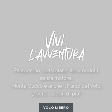
Parapendio, deltaplano, aeromodelli
senza motore.
Monte Cucco è anche il Parco del Volo
Libero… scopri di più!
VOLO LIBERO